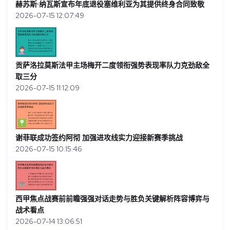
赫苏斯·纳瓦斯宣布年底退役塞维利亚为其提供终身合同致敬
2026-07-15 12:07:49
贡萨洛拉莫斯法甲主场梅开二度领衔强势表现率队力克劲敌全
取三分
2026-07-15 11:12:09
谢菲联成功签约阿彻 加强进攻线实力迎接新赛季挑战
2026-07-15 10:15:46
西甲焦点战赛前前瞻强强对话走势与胜负关键解析阵容博弈与
战术看点
2026-07-14 13:06:51