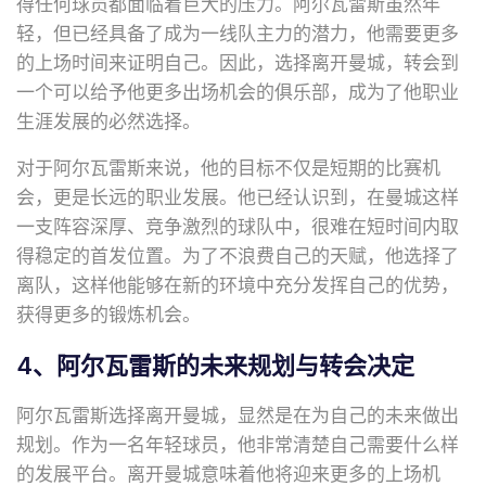
得任何球员都面临着巨大的压力。阿尔瓦雷斯虽然年
轻，但已经具备了成为一线队主力的潜力，他需要更多
的上场时间来证明自己。因此，选择离开曼城，转会到
一个可以给予他更多出场机会的俱乐部，成为了他职业
生涯发展的必然选择。
对于阿尔瓦雷斯来说，他的目标不仅是短期的比赛机
会，更是长远的职业发展。他已经认识到，在曼城这样
一支阵容深厚、竞争激烈的球队中，很难在短时间内取
得稳定的首发位置。为了不浪费自己的天赋，他选择了
离队，这样他能够在新的环境中充分发挥自己的优势，
获得更多的锻炼机会。
4、阿尔瓦雷斯的未来规划与转会决定
阿尔瓦雷斯选择离开曼城，显然是在为自己的未来做出
规划。作为一名年轻球员，他非常清楚自己需要什么样
的发展平台。离开曼城意味着他将迎来更多的上场机