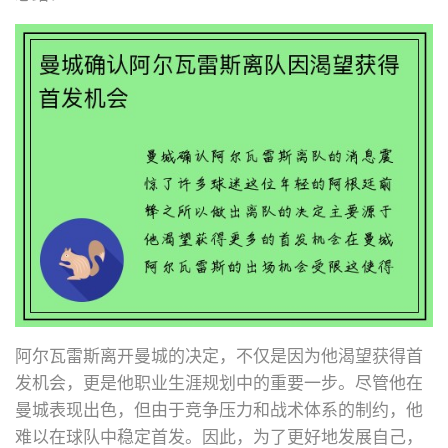
阿尔瓦雷斯离开曼城的决定，不仅是因为他渴望获得首
发机会，更是他职业生涯规划中的重要一步。尽管他在
曼城表现出色，但由于竞争压力和战术体系的制约，他
难以在球队中稳定首发。因此，为了更好地发展自己，