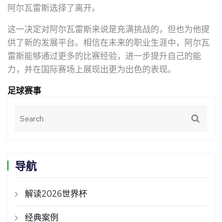
阿尔瓦雷斯选择了离开。
这一决定对阿尔瓦雷斯来说是充满挑战的，但也为他提
供了新的发展平台。相信在未来的职业生涯中，阿尔瓦
雷斯能够通过更多的比赛经验，进一步提升自己的能
力，并在国际赛场上展现出更为出色的表现。
足球赛事
导航
解读2026世界杯
经典案例