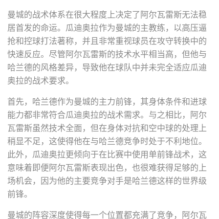
曼城的战术体系在很大程度上决定了阿尔瓦雷斯无法稳
居首发的命运。瓜迪奥拉作为曼城的主教练，以高压逼
抢和控球打法著称，并且非常重视球员在攻守转换中的
快速反应。尽管阿尔瓦雷斯的技术水平相当高，但他与
哈兰德的风格差异，导致他在球队中并未完全适应瓜迪
奥拉的战术要求。
首先，哈兰德作为曼城的主力前锋，其身体条件和进球
能力都非常符合瓜迪奥拉的战术需求。与之相比，阿尔
瓦雷斯虽然技术全面，但在身体对抗和空中球的处理上
稍显不足，这使得他在与哈兰德竞争时处于不利地位。
此外，瓜迪奥拉更倾向于在比赛中使用单前锋战术，这
意味着即便阿尔瓦雷斯表现出色，也很难获得足够的上
场机会，因为他的主要竞争对手是哈兰德这样的世界级
前锋。
曼城的阵容深度使得每一个位置都充满了竞争，阿尔瓦