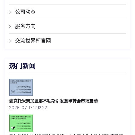
公司动态
服务方向
交流世界杯官网
热门新闻
麦克托米奈加盟那不勒斯引发意甲转会市场震动
2026-07-17 12:12:22