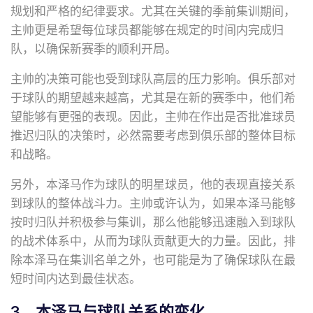
规划和严格的纪律要求。尤其在关键的季前集训期间，
主帅更是希望每位球员都能够在规定的时间内完成归
队，以确保新赛季的顺利开局。
主帅的决策可能也受到球队高层的压力影响。俱乐部对
于球队的期望越来越高，尤其是在新的赛季中，他们希
望能够有更强的表现。因此，主帅在作出是否批准球员
推迟归队的决策时，必然需要考虑到俱乐部的整体目标
和战略。
另外，本泽马作为球队的明星球员，他的表现直接关系
到球队的整体战斗力。主帅或许认为，如果本泽马能够
按时归队并积极参与集训，那么他能够迅速融入到球队
的战术体系中，从而为球队贡献更大的力量。因此，排
除本泽马在集训名单之外，也可能是为了确保球队在最
短时间内达到最佳状态。
3、本泽马与球队关系的变化