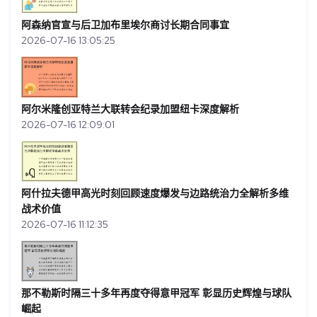
阿森纳官宣与后卫加布里埃尔商讨长期合同事宜
2026-07-16 13:05:25
阿尔米隆创亚特兰大联转会纪录加盟纽卡深度解析
2026-07-16 12:09:01
阿什拉夫德甲高光时刻回顾速度爆发与边路统治力全解析多维
战术价值
2026-07-16 11:12:35
那不勒斯时隔三十多年再度夺得意甲冠军 彰显历史辉煌与球队
崛起