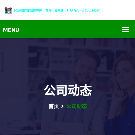
公司动态
首页
公司动态