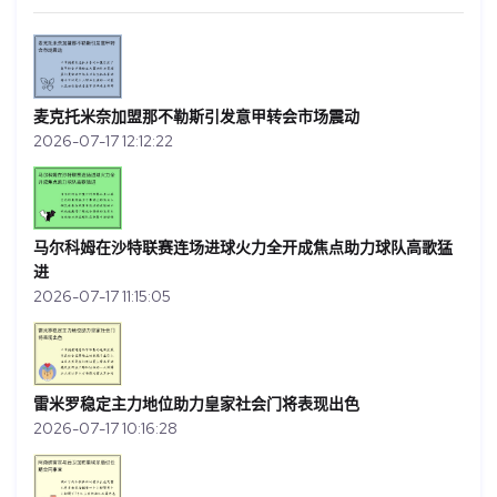
麦克托米奈加盟那不勒斯引发意甲转会市场震动
2026-07-17 12:12:22
马尔科姆在沙特联赛连场进球火力全开成焦点助力球队高歌猛
进
2026-07-17 11:15:05
雷米罗稳定主力地位助力皇家社会门将表现出色
2026-07-17 10:16:28