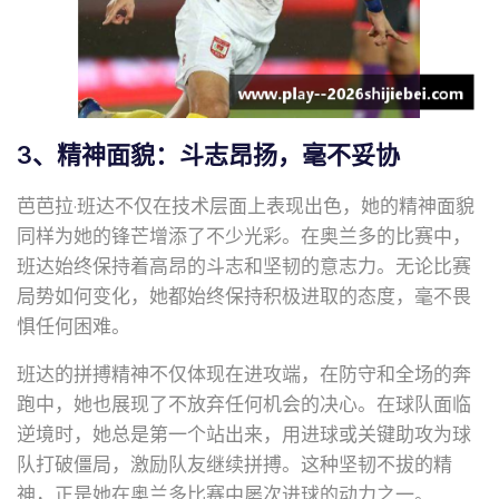
3、精神面貌：斗志昂扬，毫不妥协
芭芭拉·班达不仅在技术层面上表现出色，她的精神面貌
同样为她的锋芒增添了不少光彩。在奥兰多的比赛中，
班达始终保持着高昂的斗志和坚韧的意志力。无论比赛
局势如何变化，她都始终保持积极进取的态度，毫不畏
惧任何困难。
班达的拼搏精神不仅体现在进攻端，在防守和全场的奔
跑中，她也展现了不放弃任何机会的决心。在球队面临
逆境时，她总是第一个站出来，用进球或关键助攻为球
队打破僵局，激励队友继续拼搏。这种坚韧不拔的精
神，正是她在奥兰多比赛中屡次进球的动力之一。