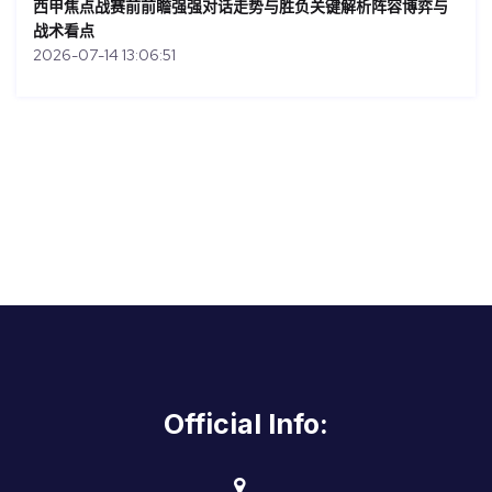
西甲焦点战赛前前瞻强强对话走势与胜负关键解析阵容博弈与
战术看点
2026-07-14 13:06:51
Official Info: