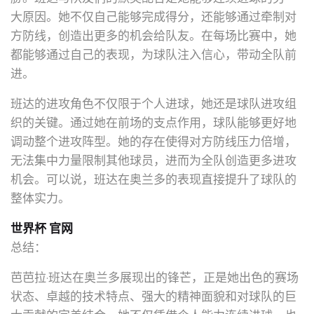
大原因。她不仅自己能够完成得分，还能够通过牵制对
方防线，创造出更多的机会给队友。在每场比赛中，她
都能够通过自己的表现，为球队注入信心，带动全队前
进。
班达的进攻角色不仅限于个人进球，她还是球队进攻组
织的关键。通过她在前场的支点作用，球队能够更好地
调动整个进攻阵型。她的存在使得对方防线压力倍增，
无法集中力量限制其他球员，进而为全队创造更多进攻
机会。可以说，班达在奥兰多的表现直接提升了球队的
整体实力。
世界杯 官网
总结：
芭芭拉·班达在奥兰多展现出的锋芒，正是她出色的赛场
状态、卓越的技术特点、强大的精神面貌和对球队的巨