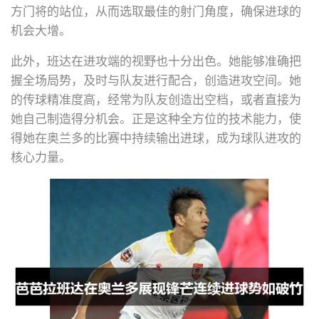
方门将的站位，从而选取最佳的射门角度，确保进球的
机会大增。
此外，班达在进攻端的视野也十分出色。她能够准确把
握全场局势，及时与队友进行配合，创造进攻空间。她
的传球精准度高，经常为队友创造出空档，或者直接为
她自己制造得分机会。正是这种全方位的技术能力，使
得她在奥兰多的比赛中持续输出进球，成为球队进攻的
核心力量。