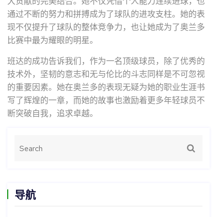
大贡献的完美结合。她不仅凭借个人能力连续进球，也
通过不断的努力和拼搏成为了球队的进攻支柱。她的表
现不仅提升了球队的整体竞争力，也让她成为了奥兰多
比赛中最为耀眼的明星。
班达的成功告诉我们，作为一名顶级球员，除了优秀的
技术外，坚韧的意志和无与伦比的斗志同样是不可忽视
的重要因素。她在奥兰多的表现无疑为她的职业生涯书
写了辉煌的一章，而她的故事也激励着更多年轻球员不
断突破自我，追求卓越。
导航