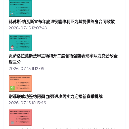
赫苏斯·纳瓦斯宣布年底退役塞维利亚为其提供终身合同致敬
2026-07-15 12:07:49
贡萨洛拉莫斯法甲主场梅开二度领衔强势表现率队力克劲敌全
取三分
2026-07-15 11:12:09
谢菲联成功签约阿彻 加强进攻线实力迎接新赛季挑战
2026-07-15 10:15:46