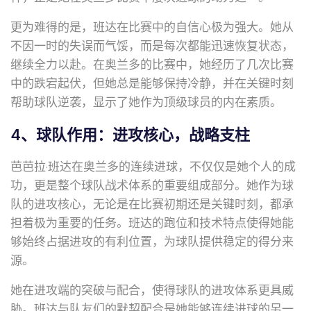
更为难得的是，班达在比赛中的自信心极为强大。她从
不因一时的失误而气馁，而是每次都能迅速恢复状态，
继续全力以赴。在奥兰多的比赛中，她经历了几次比赛
中的跌宕起伏，但她总是能够保持冷静，并在关键时刻
帮助球队逆袭，显示了她作为顶级球员的内在素质。
4、球队作用：进攻核心，战略支柱
芭芭拉·班达在奥兰多的连续进球，不仅仅是她个人的成
功，更是整个球队战术体系的重要组成部分。她作为球
队的进攻核心，无论是在比赛初期还是关键时刻，都承
担着极为重要的任务。班达的跑位和技术特点使得她能
够始终占据进攻的有利位置，为球队提供稳定的得分来
源。
她在进攻端的突破与配合，使得球队的进攻体系更具威
胁。班达与队友们的默契配合是她能够连续进球的另一