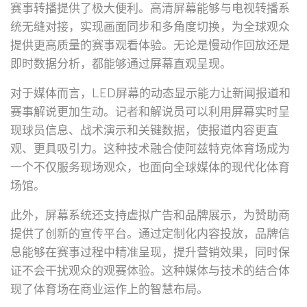
赛事转播提供了极大便利。高清屏幕能够与电视转播系
统无缝对接，实现画面同步和多角度切换，为全球观众
提供更高质量的赛事观看体验。无论是慢动作回放还是
即时数据分析，都能够通过屏幕直观呈现。
对于媒体而言，LED屏幕的动态显示能力让新闻报道和
赛事解说更加生动。记者和解说员可以利用屏幕实时呈
现球员信息、战术演示和关键数据，使报道内容更直
观、更具吸引力。这种技术融合使阿兹特克体育场成为
一个不仅服务现场观众，也面向全球媒体的现代化体育
场馆。
此外，屏幕系统还支持虚拟广告和品牌展示，为赞助商
提供了创新的宣传平台。通过定制化内容投放，品牌信
息能够在赛事过程中精准呈现，提升营销效果，同时保
证不会干扰观众的观赛体验。这种媒体与技术的结合体
现了体育场在商业运作上的智慧布局。