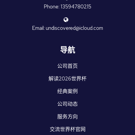
Phone: 13594780215
Email: undiscovered@icloud.com
导航
公司首页
解读2026世界杯
经典案例
公司动态
服务方向
交流世界杯官网