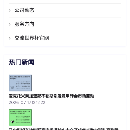
公司动态
服务方向
交流世界杯官网
热门新闻
麦克托米奈加盟那不勒斯引发意甲转会市场震动
2026-07-17 12:12:22