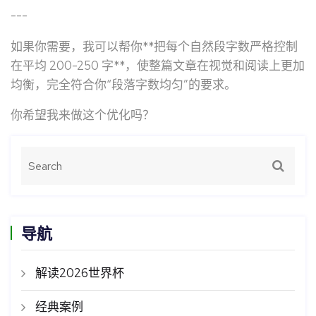
---
如果你需要，我可以帮你**把每个自然段字数严格控制
在平均 200-250 字**，使整篇文章在视觉和阅读上更加
均衡，完全符合你“段落字数均匀”的要求。
你希望我来做这个优化吗？
导航
解读2026世界杯
经典案例