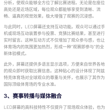
分析，使观众能够全方位了解比赛进程。无论是在座位
高处还是近场区域，每位观众都能够享受到清晰、流
畅、逼真的视觉效果，极大增强了观赛的沉浸感。
与此同时，LED屏幕还支持互动功能。观众可以通过手
机或现场互动装置参与投票、竞猜比赛结果，甚至进行
实时留言。这种互动方式不仅增加了观众参与感，也让
体育场内的氛围更加热烈，形成一种“观赛即参与”的全
新体验模式。
此外，屏幕还提供多语言显示选项，方便来自世界各地
的观众即时获取比赛信息。这种贴心的设计体现了阿兹
特克体育场对全球观众的尊重与关怀，也展示了其作为
国际顶级体育场的专业水准。
3、赛事转播与媒体融合
LED屏幕的高科技特性不仅提升了现场观众体验，也为