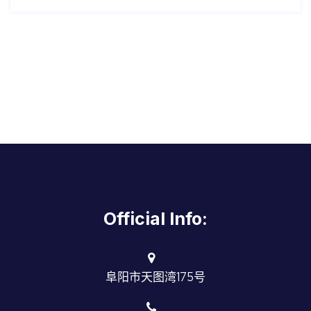
Official Info:
阜阳市天图湾175号