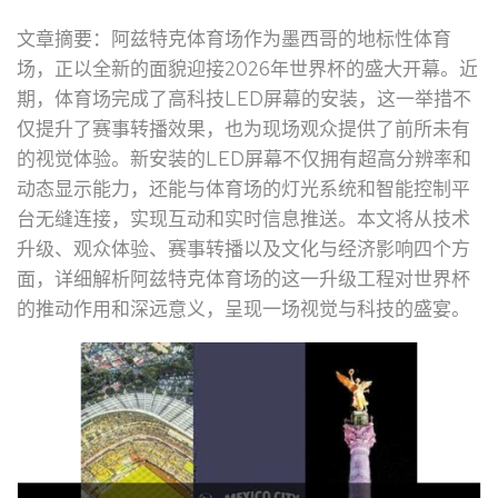
文章摘要：阿兹特克体育场作为墨西哥的地标性体育
场，正以全新的面貌迎接2026年世界杯的盛大开幕。近
期，体育场完成了高科技LED屏幕的安装，这一举措不
仅提升了赛事转播效果，也为现场观众提供了前所未有
的视觉体验。新安装的LED屏幕不仅拥有超高分辨率和
动态显示能力，还能与体育场的灯光系统和智能控制平
台无缝连接，实现互动和实时信息推送。本文将从技术
升级、观众体验、赛事转播以及文化与经济影响四个方
面，详细解析阿兹特克体育场的这一升级工程对世界杯
的推动作用和深远意义，呈现一场视觉与科技的盛宴。