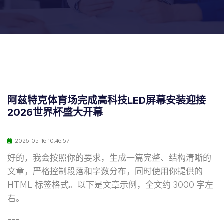
阿兹特克体育场完成高科技LED屏幕安装迎接
2026世界杯盛大开幕
2026-05-16 10:46:57
好的，我会按照你的要求，生成一篇完整、结构清晰的
文章，严格控制段落和字数分布，同时使用你提供的
HTML 标签格式。以下是文章示例，全文约 3000 字左
右。
---