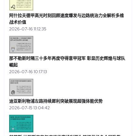
阿什拉夫德甲高光时刻回顾速度爆发与边路统治力全解析多维
战术价值
2026-07-16 11:12:35
那不勒斯时隔三十多年再度夺得意甲冠军 彰显历史辉煌与球队
崛起
2026-07-16 10:17:13
迪亚斯利物浦左路持续犀利突破展现超强体能优势
2026-07-15 13:04:42