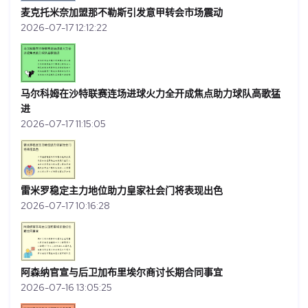
麦克托米奈加盟那不勒斯引发意甲转会市场震动
2026-07-17 12:12:22
马尔科姆在沙特联赛连场进球火力全开成焦点助力球队高歌猛
进
2026-07-17 11:15:05
雷米罗稳定主力地位助力皇家社会门将表现出色
2026-07-17 10:16:28
阿森纳官宣与后卫加布里埃尔商讨长期合同事宜
2026-07-16 13:05:25