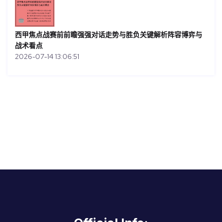
西甲焦点战赛前前瞻强强对话走势与胜负关键解析阵容博弈与
战术看点
2026-07-14 13:06:51