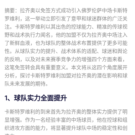
摘要：拉齐奥以免签方式成功引入佛罗伦萨中场卡斯特
罗维利，这一举动立即引发了意甲和球迷群体的广泛关
注。卡斯特罗维利以其出色的控球能力、精准的传球视
野和战术执行力闻名，他的加盟不仅为拉齐奥中场注入
了新鲜血液，也为球队的整体战术布置提供了更多可能
性。从球队实力的提升、战术体系的适配、球迷和舆论
的反响，以及对未来赛季竞争力的增强四个方面来看，
这笔免签转会具有重要意义。本文将从这四个角度展开
分析，探讨卡斯特罗维利加盟对拉齐奥的潜在影响和球
队未来发展的期待。
1、球队实力全面提升
卡斯特罗维利的到来首先为拉齐奥的整体实力提供了明
显增强。作为一名经验丰富的中场球员，他在控球和组
织进攻方面的能力，将显著提升球队中场的稳定性和创