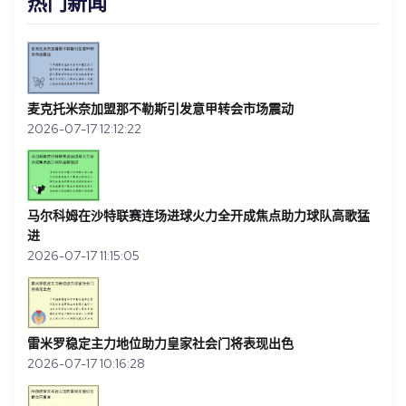
热门新闻
麦克托米奈加盟那不勒斯引发意甲转会市场震动
2026-07-17 12:12:22
马尔科姆在沙特联赛连场进球火力全开成焦点助力球队高歌猛
进
2026-07-17 11:15:05
雷米罗稳定主力地位助力皇家社会门将表现出色
2026-07-17 10:16:28