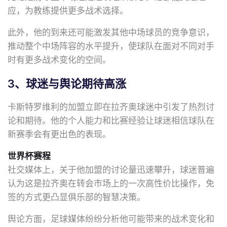
应，为教练提供更多战术选择。
此外，他的到来还可能激发其他中场球员的竞争意识，
推动整个中场阵容的水平提升，使球队在面对不同对手
时有更多战术变化的空间。
3、球迷与舆论期待高涨
卡斯特罗维利的加盟立即在拉齐奥球迷中引发了热烈讨
论和期待。他的个人能力和比赛经验让球迷相信球队在
新赛季会有更出色的表现。
世界杯赛程
社交媒体上，关于他加盟的讨论量迅速攀升，球迷普遍
认为这是拉齐奥在转会市场上的一次高性价比操作，免
签的方式更凸显俱乐部的智慧决策。
舆论方面，足球媒体纷纷分析他可能带来的战术变化和