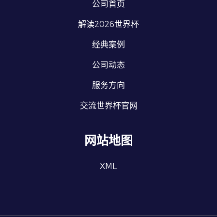
公司首页
解读2026世界杯
经典案例
公司动态
服务方向
交流世界杯官网
网站地图
XML