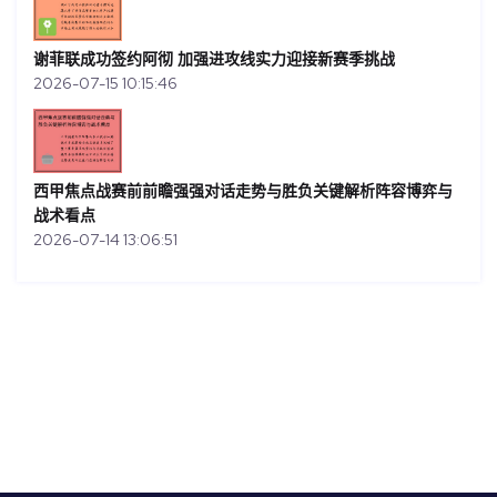
谢菲联成功签约阿彻 加强进攻线实力迎接新赛季挑战
2026-07-15 10:15:46
西甲焦点战赛前前瞻强强对话走势与胜负关键解析阵容博弈与
战术看点
2026-07-14 13:06:51