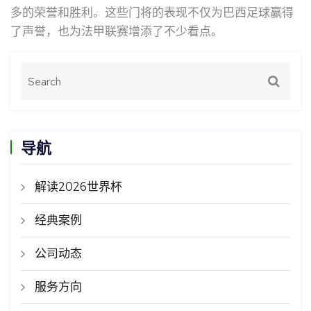
多的荣誉和胜利。这些门将的表现不仅为巴西足球赢得
了声誉，也为法甲联赛增添了不少看点。
导航
解读2026世界杯
经典案例
公司动态
服务方向