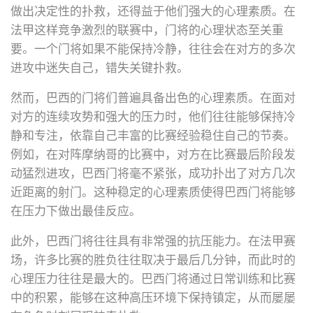
做出决定性的扑救，还得益于他们强大的心理素质。在
法甲这样竞争激烈的联赛中，门将的心理状态至关重
要。一个门将如果不能保持冷静，往往会在对方的多次
进攻中迷失自己，错失关键扑救。
然而，巴西的门将们普遍具备出色的心理素质。在面对
对方的连续攻势和强大的压力时，他们往往能够保持冷
静和专注，依靠自己丰富的比赛经验稳住自己的节奏。
例如，在对阵摩纳哥的比赛中，对方在比赛最后阶段发
动猛烈进攻，巴西门将毫不紧张，成功扑出了对方几次
近距离的射门。这种稳定的心理素质使得巴西门将能够
在压力下做出最佳反应。
此外，巴西门将往往具有非常强的抗压能力。在法甲赛
场，许多比赛的胜负往往取决于最后几分钟，而此时的
心理压力往往是最大的。巴西门将通过日常训练和比赛
中的积累，能够在这种高压环境下保持镇定，从而屡屡