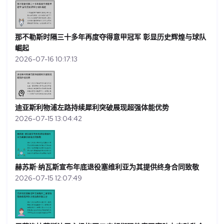
那不勒斯时隔三十多年再度夺得意甲冠军 彰显历史辉煌与球队
崛起
2026-07-16 10:17:13
迪亚斯利物浦左路持续犀利突破展现超强体能优势
2026-07-15 13:04:42
赫苏斯·纳瓦斯宣布年底退役塞维利亚为其提供终身合同致敬
2026-07-15 12:07:49