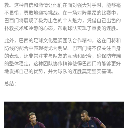
救。这种自信和激情让他们在面对强大对手时，能够毫
不畏惧，勇敢地迎接挑战。在一场对阵里昂的比赛中，
巴西门将展现了极为出色的个人魅力，凭借自己出色的
扑救技术和冷静的心态，帮助球队实现了重要的连胜。
此外，巴西的足球文化强调团队合作精神，这在门将和
防线的配合中表现得尤为明显。巴西门将不仅关注自身
的表现，还非常注重与队友的互动和配合，确保防守端
的整体稳定。这种团队协作精神使得巴西门将能够更好
地发挥自己的优势，并为球队的连胜奠定坚实基础。
总结：