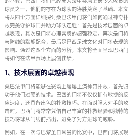
的扑救，巴西门将们已经成为法甲赛场上最令人敬畏的
球员之一，他们的存在为球队的连胜奠定了基础。本文
将从四个方面详细探讨桑巴法甲门将们如何通过神奇扑
救完美守护球门并助力球队连胜：首先是技术层面的卓
越表现，其次是门将心理素质的超强稳定，再次是门将
与防线的默契配合，最后是巴西足球文化对门将表现的
影响。通过这四个方面的分析，本文将全面呈现巴西门
将如何在法甲赛场上屡创佳绩。
1、技术层面的卓越表现
桑巴法甲门将能够在赛场上屡屡上演神奇扑救，首先归
功于他们过硬的技术。巴西的门将不仅仅拥有敏捷的反
应速度，还具备出色的扑救技巧。在面对强大对手的攻
击时，巴西门将常常凭借自己丰富的扑救经验和独特的
技巧将球从门线前挡出，避免了对方进球的威胁。
例如，在一次与巴黎圣日耳曼的比赛中，巴西门将展现