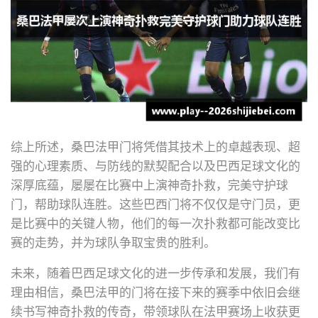
综上所述，桑巴法甲门将凭借其技术上的卓越表现、超
强的心理素质、与防线的默契配合以及巴西足球文化的
深厚底蕴，屡屡在比赛中上演神奇扑救，完美守护球
门，帮助球队连胜。这些巴西门将不仅仅是守门员，更
是比赛中的关键人物，他们的每一次扑救都可能改变比
赛的走势，并为球队争取宝贵的胜利。
未来，随着巴西足球文化的进一步传承和发展，我们有
理由相信，桑巴法甲的门将在接下来的赛季中依旧会继
续书写神奇扑救的传奇，带领球队在法甲赛场上收获更