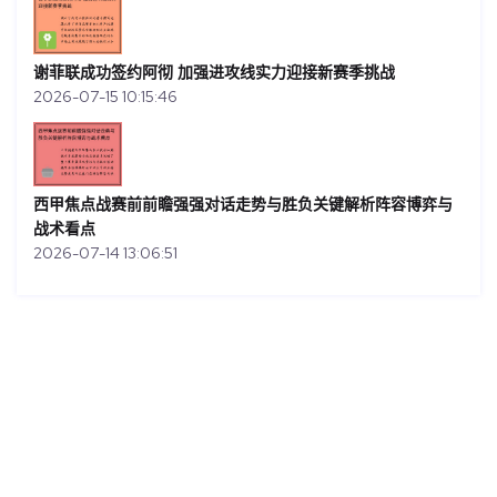
谢菲联成功签约阿彻 加强进攻线实力迎接新赛季挑战
2026-07-15 10:15:46
西甲焦点战赛前前瞻强强对话走势与胜负关键解析阵容博弈与
战术看点
2026-07-14 13:06:51