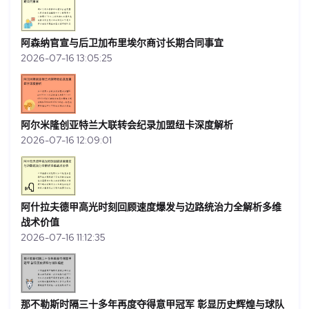
阿森纳官宣与后卫加布里埃尔商讨长期合同事宜
2026-07-16 13:05:25
阿尔米隆创亚特兰大联转会纪录加盟纽卡深度解析
2026-07-16 12:09:01
阿什拉夫德甲高光时刻回顾速度爆发与边路统治力全解析多维
战术价值
2026-07-16 11:12:35
那不勒斯时隔三十多年再度夺得意甲冠军 彰显历史辉煌与球队