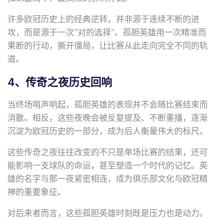
许多欧冠历史上的经典逆转，并非源于连续不断的进
攻，而是源于一次“对的选择”。孤胆英雄用一次精准而
果断的行动，撕开僵局，让比赛从此走向完全不同的轨
道。
4、传奇之夜历史回响
当终场哨声响起，孤胆英雄的表现并不会随比赛结束而
消散。相反，这些夜晚会被反复提及、不断重播，逐渐
沉淀为欧冠历史的一部分，成为后人衡量伟大的标尺。
这些传奇之夜往往改变的不只是单场比赛的结果，还可
能影响一支球队的命运，甚至塑造一个时代的记忆。英
雄的名字与那一夜紧密相连，成为俱乐部文化与欧冠精
神的重要象征。
对后来者而言，这些孤胆英雄时刻既是压力也是动力。