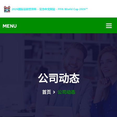
公司动态
首页
公司动态