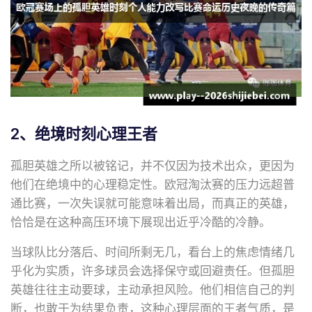
2、绝境时刻心理王者
孤胆英雄之所以被铭记，并不仅因为技术出众，更因为
他们在绝境中的心理稳定性。欧冠淘汰赛的压力远超普
通比赛，一次失误就可能意味着出局，而真正的英雄，
恰恰是在这种高压环境下展现出近乎冷酷的冷静。
当球队比分落后、时间所剩无几，看台上的焦虑情绪几
乎化为实质，许多球员会选择保守或回避责任。但孤胆
英雄往往主动要球，主动承担风险。他们相信自己的判
断，也敢于为结果负责，这种心理层面的王者气质，是