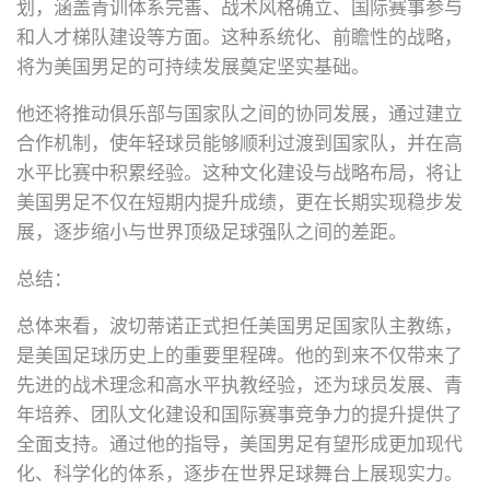
划，涵盖青训体系完善、战术风格确立、国际赛事参与
和人才梯队建设等方面。这种系统化、前瞻性的战略，
将为美国男足的可持续发展奠定坚实基础。
他还将推动俱乐部与国家队之间的协同发展，通过建立
合作机制，使年轻球员能够顺利过渡到国家队，并在高
水平比赛中积累经验。这种文化建设与战略布局，将让
美国男足不仅在短期内提升成绩，更在长期实现稳步发
展，逐步缩小与世界顶级足球强队之间的差距。
总结：
总体来看，波切蒂诺正式担任美国男足国家队主教练，
是美国足球历史上的重要里程碑。他的到来不仅带来了
先进的战术理念和高水平执教经验，还为球员发展、青
年培养、团队文化建设和国际赛事竞争力的提升提供了
全面支持。通过他的指导，美国男足有望形成更加现代
化、科学化的体系，逐步在世界足球舞台上展现实力。