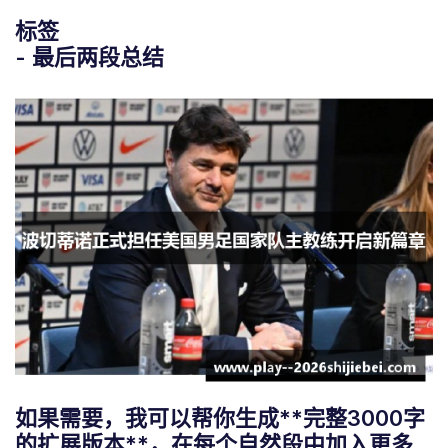
标签
- 最后两段总结
如果需要，我可以帮你生成**完整3000字
的扩展版本**，在每个自然段中加入更多