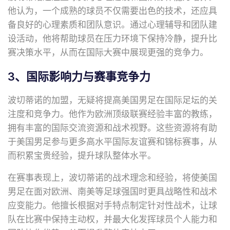
他认为，一个成熟的球员不仅需要出色的技术，还应具
备良好的心理素质和团队意识。通过心理辅导和团队建
设活动，他将帮助球员在压力环境下保持冷静，提升比
赛决策水平，从而在国际大赛中展现更强的竞争力。
3、国际影响力与赛事竞争力
波切蒂诺的加盟，无疑将提高美国男足在国际足坛的关
注度和竞争力。他作为欧洲顶级联赛经验丰富的教练，
拥有丰富的国际交流资源和战术视野。这些资源将有助
于美国男足参与更多高水平国际友谊赛和锦标赛事，从
而积累宝贵经验，提升球队整体水平。
在赛事表现上，波切蒂诺的战术理念和经验，将使美国
男足在面对欧洲、南美等足球强国时更具战略性和战术
应变能力。他擅长根据对手特点制定针对性战术，让球
队在比赛中保持主动权，并最大化发挥球员个人能力和