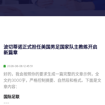
波切蒂诺正式担任美国男足国家队主教练开启
新篇章
2026-06-08 12:45:51
好的，我会按照你的要求生成一篇完整的文章示例，全
文约3000字，严格控制摘要、自然段和格式。下面是文
章内容：
国际足联
---