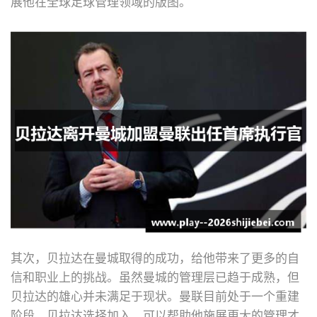
展他在全球足球管理领域的版图。
其次，贝拉达在曼城取得的成功，给他带来了更多的自
信和职业上的挑战。虽然曼城的管理层已趋于成熟，但
贝拉达的雄心并未满足于现状。曼联目前处于一个重建
阶段，贝拉达选择加入，可以帮助他施展更大的管理才