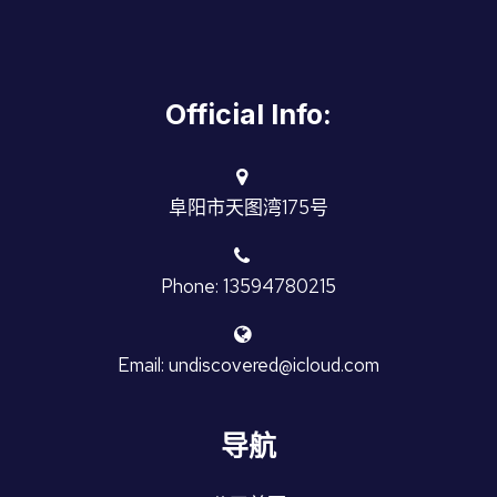
Official Info:
阜阳市天图湾175号
Phone: 13594780215
Email: undiscovered@icloud.com
导航