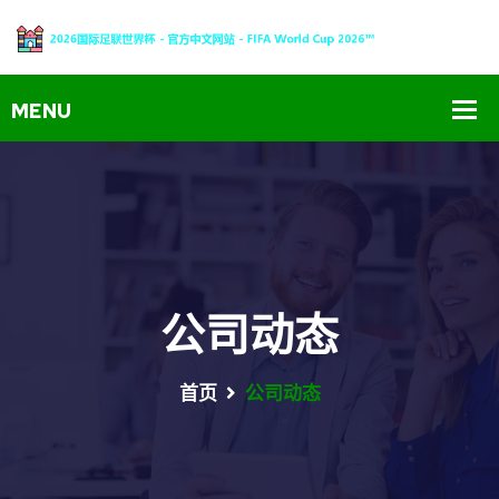
公司动态
首页
公司动态