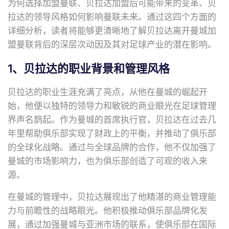
为何选择加盟曼联、贝拉达加盟后可能带来的变革、贝
拉达的领导风格如何影响曼联未来。通过这四个方面的
详细分析，读者将能够更清晰地了解贝拉达离开曼城加
盟曼联背后的深层次动因及其对足球产业的潜在影响。
1、贝拉达的职业背景和管理风格
贝拉达的职业生涯充满了亮点，从他在曼城的崛起开
始，他便以独特的领导力和敏锐的商业眼光在足球管理
界声名鹊起。作为曼城的首席执行官，贝拉达在过去几
年里帮助俱乐部实现了财政上的平衡，并推动了俱乐部
的全球化战略。通过与全球品牌的合作，他不仅加强了
曼城的市场影响力，也为俱乐部创造了可观的收入来
源。
在曼城的管理中，贝拉达展现出了他精湛的商业管理能
力与前瞻性的战略眼光。他积极推动俱乐部品牌化发
展，通过加强曼城与亚洲市场的联系，使俱乐部在国际