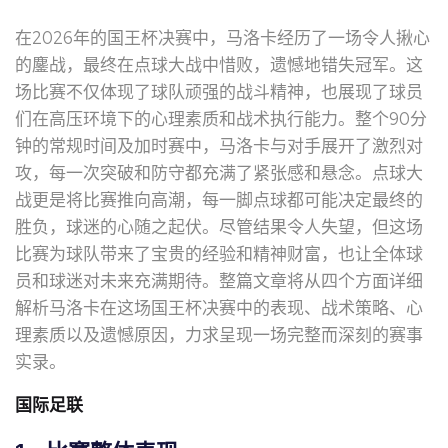
在2026年的国王杯决赛中，马洛卡经历了一场令人揪心
的鏖战，最终在点球大战中惜败，遗憾地错失冠军。这
场比赛不仅体现了球队顽强的战斗精神，也展现了球员
们在高压环境下的心理素质和战术执行能力。整个90分
钟的常规时间及加时赛中，马洛卡与对手展开了激烈对
攻，每一次突破和防守都充满了紧张感和悬念。点球大
战更是将比赛推向高潮，每一脚点球都可能决定最终的
胜负，球迷的心随之起伏。尽管结果令人失望，但这场
比赛为球队带来了宝贵的经验和精神财富，也让全体球
员和球迷对未来充满期待。整篇文章将从四个方面详细
解析马洛卡在这场国王杯决赛中的表现、战术策略、心
理素质以及遗憾原因，力求呈现一场完整而深刻的赛事
实录。
国际足联