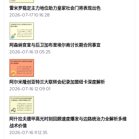
雷米罗稳定主力地位助力皇家社会门将表现出色
2026-07-17 10:16:28
阿森纳官宣与后卫加布里埃尔商讨长期合同事宜
2026-07-16 13:05:25
阿尔米隆创亚特兰大联转会纪录加盟纽卡深度解析
2026-07-16 12:09:01
阿什拉夫德甲高光时刻回顾速度爆发与边路统治力全解析多维
战术价值
2026-07-16 11:12:35