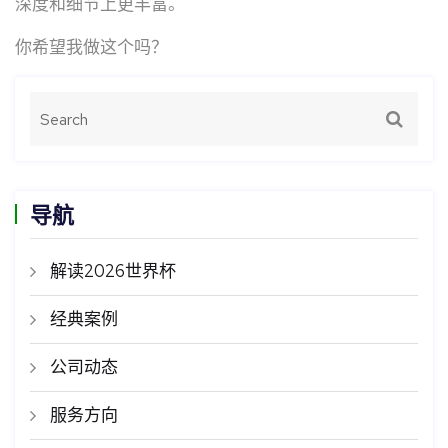
深度和细节上更丰富。
你希望我做这个吗？
导航
解读2026世界杯
经典案例
公司动态
服务方向