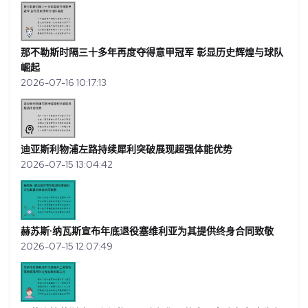
那不勒斯时隔三十多年再度夺得意甲冠军 彰显历史辉煌与球队
崛起
2026-07-16 10:17:13
迪亚斯利物浦左路持续犀利突破展现超强体能优势
2026-07-15 13:04:42
赫苏斯·纳瓦斯宣布年底退役塞维利亚为其提供终身合同致敬
2026-07-15 12:07:49