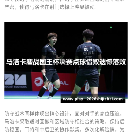
严密，使得马洛卡在射门选择上略显被动。
防守战术同样体现出精心设计。面对对手的高位压迫，
马洛卡采取适时回撤和区域防守相结合的策略，保持后
防稳固。门将和中后卫的协作默契，多次化解险情，为