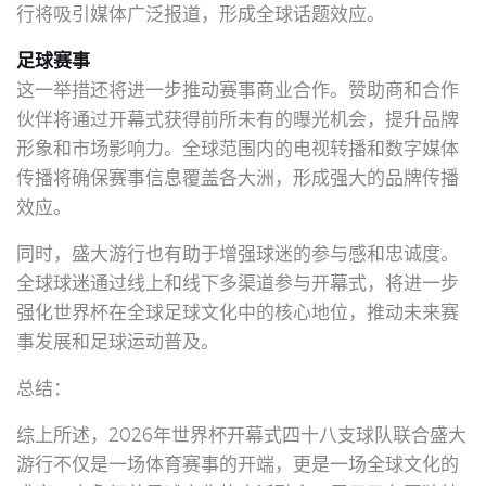
行将吸引媒体广泛报道，形成全球话题效应。
足球赛事
这一举措还将进一步推动赛事商业合作。赞助商和合作
伙伴将通过开幕式获得前所未有的曝光机会，提升品牌
形象和市场影响力。全球范围内的电视转播和数字媒体
传播将确保赛事信息覆盖各大洲，形成强大的品牌传播
效应。
同时，盛大游行也有助于增强球迷的参与感和忠诚度。
全球球迷通过线上和线下多渠道参与开幕式，将进一步
强化世界杯在全球足球文化中的核心地位，推动未来赛
事发展和足球运动普及。
总结：
综上所述，2026年世界杯开幕式四十八支球队联合盛大
游行不仅是一场体育赛事的开端，更是一场全球文化的