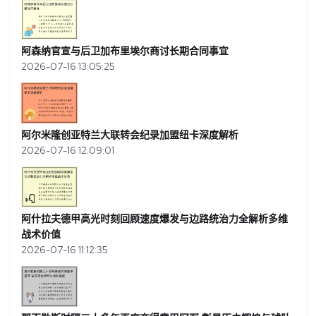
阿森纳官宣与后卫加布里埃尔商讨长期合同事宜
2026-07-16 13:05:25
阿尔米隆创亚特兰大联转会纪录加盟纽卡深度解析
2026-07-16 12:09:01
阿什拉夫德甲高光时刻回顾速度爆发与边路统治力全解析多维
战术价值
2026-07-16 11:12:35