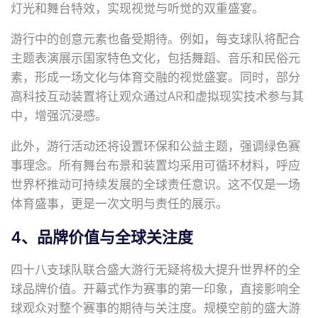
灯光和舞台特效，实现视觉与听觉的双重盛宴。
游行中的创意元素也备受期待。例如，每支球队将配合
主题表演展示国家特色文化，包括舞蹈、音乐和民俗元
素，形成一场文化与体育交融的视觉盛宴。同时，部分
高科技互动装置将让观众通过AR和虚拟现实技术参与其
中，增强沉浸感。
此外，游行活动还将设置环保和公益主题，强调绿色赛
事理念。所有舞台布景和装置均采用可循环材料，呼应
世界杯推动可持续发展的全球责任意识。这不仅是一场
体育盛事，更是一次文明与责任的展示。
4、品牌价值与全球关注度
四十八支球队联合盛大游行无疑将极大提升世界杯的全
球品牌价值。开幕式作为赛事的第一印象，直接影响全
球观众对整个赛事的期待与关注度。规模空前的盛大游