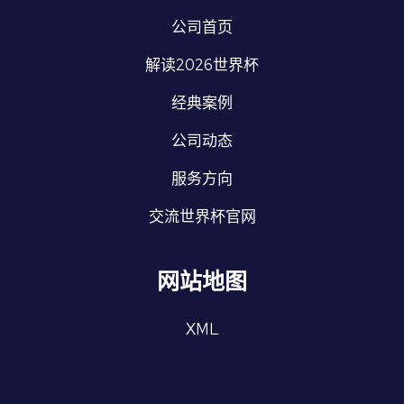
公司首页
解读2026世界杯
经典案例
公司动态
服务方向
交流世界杯官网
网站地图
XML