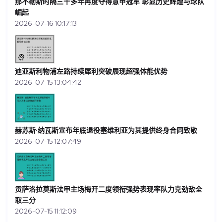
那不勒斯时隔三十多年再度夺得意甲冠军 彰显历史辉煌与球队
崛起
2026-07-16 10:17:13
迪亚斯利物浦左路持续犀利突破展现超强体能优势
2026-07-15 13:04:42
赫苏斯·纳瓦斯宣布年底退役塞维利亚为其提供终身合同致敬
2026-07-15 12:07:49
贡萨洛拉莫斯法甲主场梅开二度领衔强势表现率队力克劲敌全
取三分
2026-07-15 11:12:09