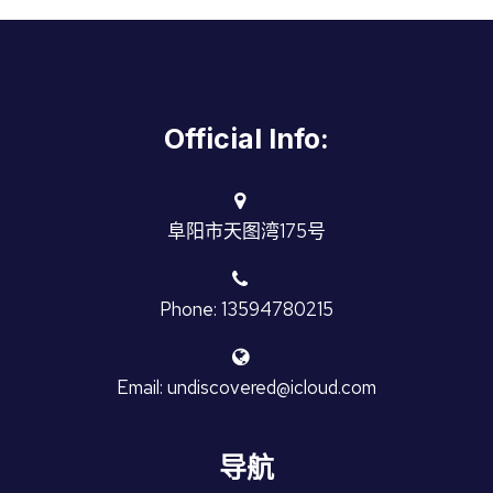
Official Info:
阜阳市天图湾175号
Phone: 13594780215
Email: undiscovered@icloud.com
导航