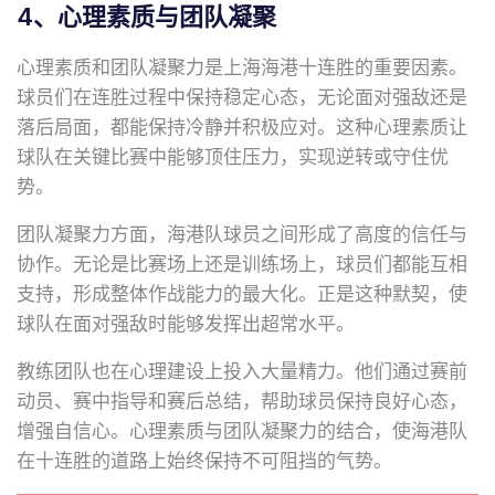
4、心理素质与团队凝聚
心理素质和团队凝聚力是上海海港十连胜的重要因素。
球员们在连胜过程中保持稳定心态，无论面对强敌还是
落后局面，都能保持冷静并积极应对。这种心理素质让
球队在关键比赛中能够顶住压力，实现逆转或守住优
势。
团队凝聚力方面，海港队球员之间形成了高度的信任与
协作。无论是比赛场上还是训练场上，球员们都能互相
支持，形成整体作战能力的最大化。正是这种默契，使
球队在面对强敌时能够发挥出超常水平。
教练团队也在心理建设上投入大量精力。他们通过赛前
动员、赛中指导和赛后总结，帮助球员保持良好心态，
增强自信心。心理素质与团队凝聚力的结合，使海港队
在十连胜的道路上始终保持不可阻挡的气势。