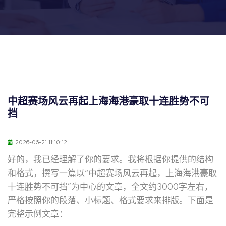
中超赛场风云再起上海海港豪取十连胜势不可
挡
2026-06-21 11:10:12
好的，我已经理解了你的要求。我将根据你提供的结构
和格式，撰写一篇以“中超赛场风云再起，上海海港豪取
十连胜势不可挡”为中心的文章，全文约3000字左右，
严格按照你的段落、小标题、格式要求来排版。下面是
完整示例文章：