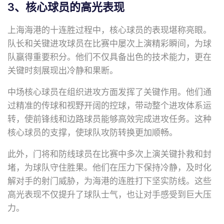
3、核心球员的高光表现
上海海港的十连胜过程中，核心球员的表现堪称亮眼。
队长和关键进攻球员在比赛中屡次上演精彩瞬间，为球
队赢得重要积分。他们不仅具备出色的技术能力，更在
关键时刻展现出冷静和果断。
中场核心球员在组织进攻方面发挥了关键作用。他们通
过精准的传球和视野开阔的控球，带动整个进攻体系运
转，使前锋线和边路球员能够高效完成进攻任务。这种
核心球员的支撑，使球队攻防转换更加顺畅。
此外，门将和防线球员在比赛中多次上演关键扑救和封
堵，为球队守住胜果。他们在压力下保持冷静，及时化
解对手的射门威胁，为海港的连胜打下坚实防线。这些
高光表现不仅提升了球队士气，也让对手感受到巨大压
力。