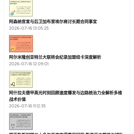
阿森纳官宣与后卫加布里埃尔商讨长期合同事宜
2026-07-16 13:05:25
阿尔米隆创亚特兰大联转会纪录加盟纽卡深度解析
2026-07-16 12:09:01
阿什拉夫德甲高光时刻回顾速度爆发与边路统治力全解析多维
战术价值
2026-07-16 11:12:35