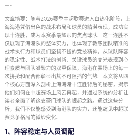
---
文章摘要：随着2026赛季中超联赛进入白热化阶段，上
海海港凭借出色的战术布局和球员的精湛表现，成功实
现十连胜，成为本赛季最耀眼的焦点球队。这一连胜不
仅展现了海港队的整体实力，也体现了教练团队精准的
战术执行力和球员们坚韧不拔的竞技精神。从球队阵容
的稳定性、战术打法的创新、关键球员的高光表现到心
理素质与团队凝聚力的双重保障，海港在赛场上的每一
次拼抢和配合都彰显出其不可阻挡的气势。本文将从四
个核心方面深入剖析上海海港十连胜背后的秘密，揭示
他们如何在中超赛场上风云再起，并通过系统的分析让
读者全面了解这支豪门球队的崛起之路。通过这些分
析，我们不仅能感受到海港队的实力，还能窥见中超联
赛竞争格局的微妙变化。
1、阵容稳定与人员调配