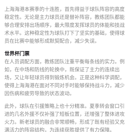
上海海港本赛季的十连胜，首先得益于球队阵容的高度
稳定性。无论是主力球员还是替补阵容，教练团队都能
够合理安排出场顺序，最大限度发挥球员的体能和技战
术水平。这种稳定性为球队打下了坚实的基础，使得球
员在比赛中能够形成默契配合，减少失误。
世界杯门票
在人员调配方面，教练团队注重平衡每条线的实力。例
如，在中场和防线的轮换中，既保证了主力的连续出
场，又让年轻球员得到锻炼机会。正是这种科学调配，
使得上海海港在面对不同对手时能够保持战斗力，减少
因伤病和疲劳导致的状态波动。
此外，球队在引援策略上也十分精准。夏季转会窗口引
进的几名外援不仅补强了短板位置，还增强了整体进攻
火力。新老球员的融合非常顺畅，形成了既有经验又充
满活力的阵容结构，为连续获胜提供了有力保障。