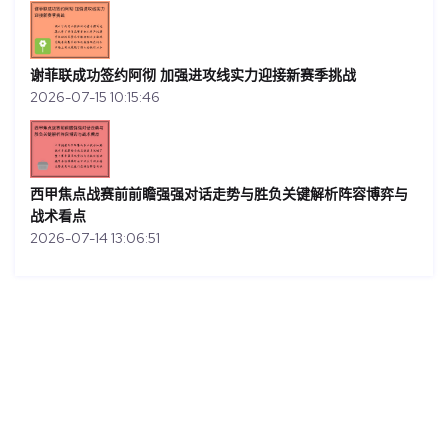
谢菲联成功签约阿彻 加强进攻线实力迎接新赛季挑战
2026-07-15 10:15:46
西甲焦点战赛前前瞻强强对话走势与胜负关键解析阵容博弈与
战术看点
2026-07-14 13:06:51