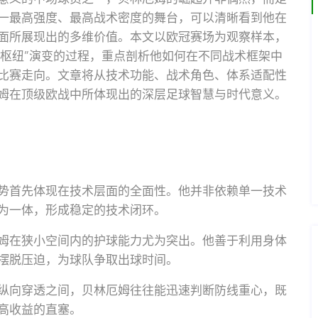
一最高强度、最高战术密度的舞台，可以清晰看到他在
面所展现出的多维价值。本文以欧冠赛场为观察样本，
心枢纽”演变的过程，重点剖析他如何在不同战术框架中
比赛走向。文章将从技术功能、战术角色、体系适配性
姆在顶级欧战中所体现出的深层足球智慧与时代意义。
势首先体现在技术层面的全面性。他并非依赖单一技术
为一体，形成稳定的技术闭环。
姆在狭小空间内的护球能力尤为突出。他善于利用身体
摆脱压迫，为球队争取出球时间。
纵向穿透之间，贝林厄姆往往能迅速判断防线重心，既
高收益的直塞。