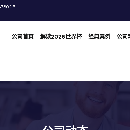
4780215
公司首页
解读2026世界杯
经典案例
公司