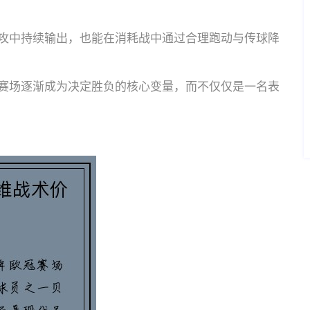
攻中持续输出，也能在消耗战中通过合理跑动与传球降
赛场逐渐成为决定胜负的核心变量，而不仅仅是一名表