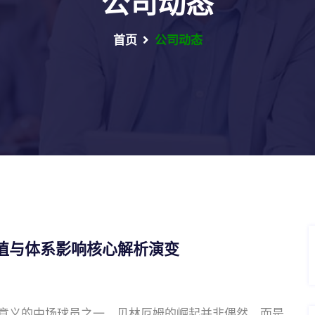
公司动态
首页
公司动态
值与体系影响核心解析演变
意义的中场球员之一，贝林厄姆的崛起并非偶然，而是