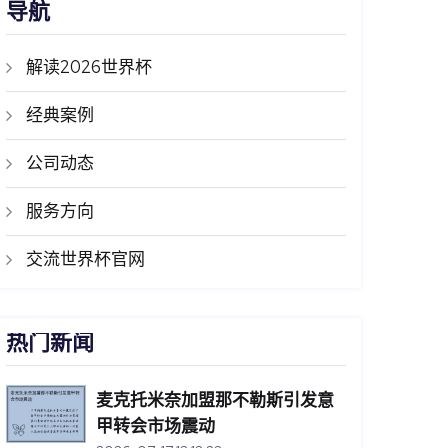
导航
解读2026世界杯
经典案例
公司动态
服务方向
交流世界杯官网
热门新闻
麦克托米奈加盟那不勒斯引发意
甲转会市场震动