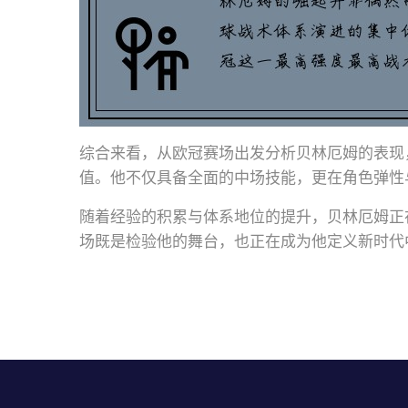
综合来看，从欧冠赛场出发分析贝林厄姆的表现
值。他不仅具备全面的中场技能，更在角色弹性
随着经验的积累与体系地位的提升，贝林厄姆正在
场既是检验他的舞台，也正在成为他定义新时代