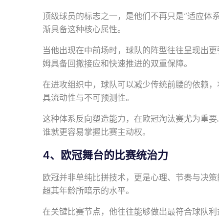
顶级球员的标志之一，是他们不再只是“适应体系
渐具备这种核心属性。
当他出现在中前场时，球队的阵型往往呈现出更
姆具备回撤接应和快速推进的双重保障。
在进攻组织中，球队可以减少传统前腰的依赖，
具流动性与不可预测性。
这种体系反向塑造能力，在欧冠淘汰赛尤为重要
谁就更容易掌握比赛主动权。
4、欧冠舞台的比赛统治力
欧冠并非单纯比拼技术，更是心理、节奏与决策
超其年龄所暗示的水平。
在关键比赛节点，他往往能够做出最符合球队利