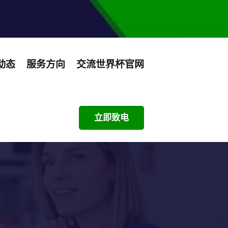
动态
服务方向
交流世界杯官网
立即致电