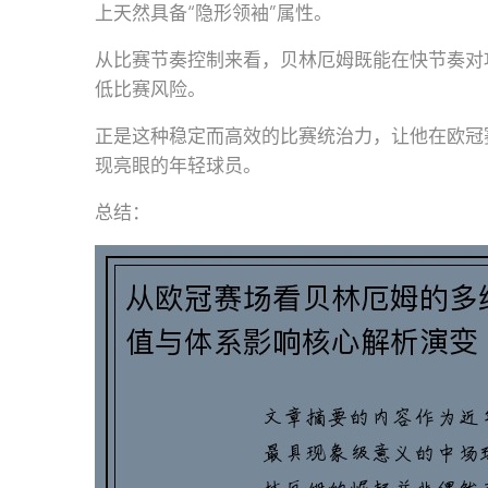
上天然具备“隐形领袖”属性。
从比赛节奏控制来看，贝林厄姆既能在快节奏对
低比赛风险。
正是这种稳定而高效的比赛统治力，让他在欧冠
现亮眼的年轻球员。
总结：