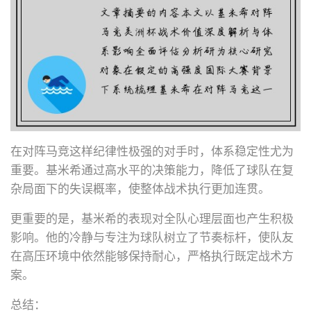
在对阵马竞这样纪律性极强的对手时，体系稳定性尤为
重要。基米希通过高水平的决策能力，降低了球队在复
杂局面下的失误概率，使整体战术执行更加连贯。
更重要的是，基米希的表现对全队心理层面也产生积极
影响。他的冷静与专注为球队树立了节奏标杆，使队友
在高压环境中依然能够保持耐心，严格执行既定战术方
案。
总结：