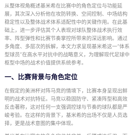
从整体视角概述基米希在比赛中的角色定位与功能延
展，其次深入分析他在攻防转换、空间控制、中场结构
稳定性以及整体战术体系适配性中的关键作用。在此基
础上，进一步评估其个人表现对球队整体战术执行效
率、阵型弹性和比赛节奏掌控所带来的深远影响。通过
多角度、多层次的拆解，本文力求呈现基米希这一“体系
型球员”在高水平对抗中的战略意义，为理解现代足球中
枢型中场的战术价值提供系统参考。
一、比赛背景与角色定位
在假定的美洲杯对阵马竞的情境下，比赛本身呈现出鲜
明的战术对抗特征。马竞以稳固防守、紧凑阵型和高效
反击著称，这对任何一支强调控球与节奏的球队都是严
峻考验。在这样的背景下，基米希的出场不仅是人员选
择，更是战术意图的集中体现。