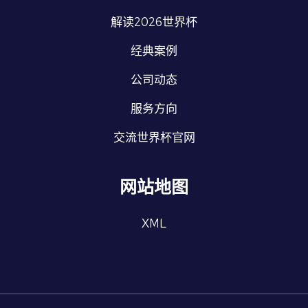
解读2026世界杯
经典案例
公司动态
服务方向
交流世界杯官网
网站地图
XML