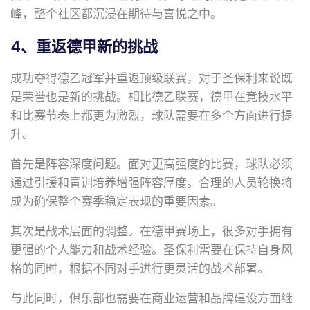
峰，整个社区都沉浸在期待与喜悦之中。
4、重返德甲新的挑战
成功夺得德乙冠军并重返顶级联赛，对于圣保利来说既
是荣誉也是新的挑战。相比德乙联赛，德甲在竞技水平
和比赛节奏上都更为激烈，球队需要在多个方面进行提
升。
首先是阵容深度问题。面对更高强度的比赛，球队必须
通过引援和青训培养增强阵容厚度。合理的人员轮换将
成为确保整个赛季稳定表现的重要因素。
其次是战术层面的调整。在德甲赛场上，很多对手拥有
更强的个人能力和战术经验。圣保利需要在保持自身风
格的同时，根据不同对手进行更灵活的战术部署。
与此同时，俱乐部也需要在商业运营和品牌建设方面继