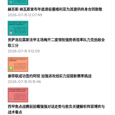
赫苏斯·纳瓦斯宣布年底退役塞维利亚为其提供终身合同致敬
2026-07-15 12:07:49
贡萨洛拉莫斯法甲主场梅开二度领衔强势表现率队力克劲敌全
取三分
2026-07-15 11:12:09
谢菲联成功签约阿彻 加强进攻线实力迎接新赛季挑战
2026-07-15 10:15:46
西甲焦点战赛前前瞻强强对话走势与胜负关键解析阵容博弈与
战术看点