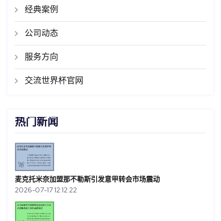
经典案例
公司动态
服务方向
交流世界杯官网
热门新闻
麦克托米奈加盟那不勒斯引发意甲转会市场震动
2026-07-17 12:12:22