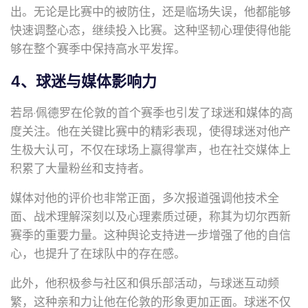
出。无论是比赛中的被防住，还是临场失误，他都能够
快速调整心态，继续投入比赛。这种坚韧心理使得他能
够在整个赛季中保持高水平发挥。
4、球迷与媒体影响力
若昂·佩德罗在伦敦的首个赛季也引发了球迷和媒体的高
度关注。他在关键比赛中的精彩表现，使得球迷对他产
生极大认可，不仅在球场上赢得掌声，也在社交媒体上
积累了大量粉丝和支持者。
媒体对他的评价也非常正面，多次报道强调他技术全
面、战术理解深刻以及心理素质过硬，称其为切尔西新
赛季的重要力量。这种舆论支持进一步增强了他的自信
心，也提升了在球队中的存在感。
此外，他积极参与社区和俱乐部活动，与球迷互动频
繁，这种亲和力让他在伦敦的形象更加正面。球迷不仅