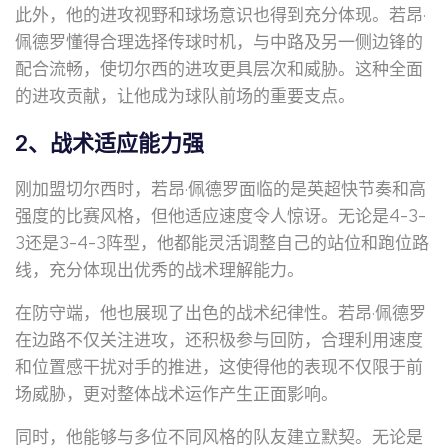
此外，他的进攻视野和球场意识也得到充分体现。若昂·
佩德罗懂得合理选择传球时机，与中路及另一侧边锋的
配合流畅，使切尔西的进攻更具层次和威胁。这种全面
的进攻贡献，让他成为球队前场的重要支点。
2、战术适应能力强
刚加盟切尔西时，若昂·佩德罗面临的是英超快节奏和高
强度的比赛风格，但他适应速度令人惊讶。无论是4-3-
3还是3-4-3阵型，他都能灵活调整自己的站位和跑位路
线，充分体现出优秀的战术理解能力。
在防守端，他也展现了出色的战术纪律性。若昂·佩德罗
在边路不仅关注进攻，还积极参与回防，合理利用速度
和位置感干扰对手的推进，这使得他的表现不仅限于前
场威胁，更对整体战术运作产生正面影响。
同时，他能够与多位不同风格的队友建立默契。无论是