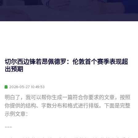
切尔西边锋若昂佩德罗：伦敦首个赛季表现超
出预期
2026-05-27 10:49:53
明白了，我可以帮你生成一篇符合你要求的文章，按照
你提供的结构、字数分布和格式进行排版。下面是完整
示例文章：
---