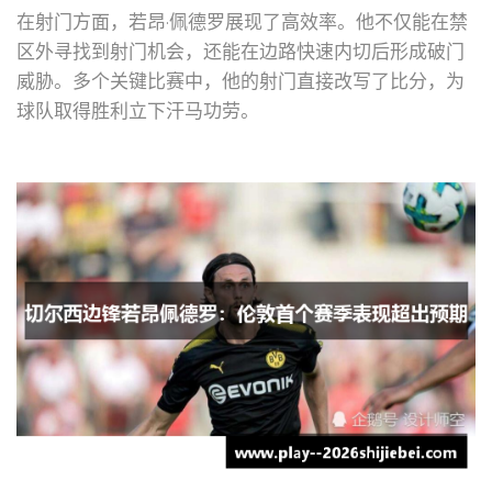
在射门方面，若昂·佩德罗展现了高效率。他不仅能在禁
区外寻找到射门机会，还能在边路快速内切后形成破门
威胁。多个关键比赛中，他的射门直接改写了比分，为
球队取得胜利立下汗马功劳。