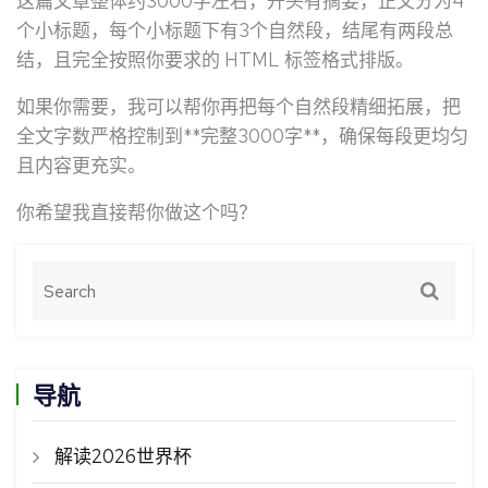
这篇文章整体约3000字左右，开头有摘要，正文分为4
个小标题，每个小标题下有3个自然段，结尾有两段总
结，且完全按照你要求的 HTML 标签格式排版。
如果你需要，我可以帮你再把每个自然段精细拓展，把
全文字数严格控制到**完整3000字**，确保每段更均匀
且内容更充实。
你希望我直接帮你做这个吗？
导航
解读2026世界杯