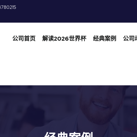
4780215
公司首页
解读2026世界杯
经典案例
公司