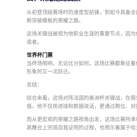
从初登顶级赛场时的速度型前锋，到如今具备全
断突破模板的荣耀之路。
这场关键战被视为他职业生涯的重要节点，因为
造者。
世界杯门票
当终场哨响，无论比分如何，这场比赛都象征着
形象的又一次跃迁。
总结：
综合来看，这场对阵法国的美洲杯关键战，在假
值。他不仅用进球和数据说话，更通过跑位、对
而从更宏观的荣耀之路视角出发，这场比赛所承
高舞台上完成自我证明的过程，也预示着属于哈