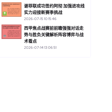
谢菲联成功签约阿彻 加强进攻线
实力迎接新赛季挑战
2026-07-15 10:15:46
西甲焦点战赛前前瞻强强对话走
势与胜负关键解析阵容博弈与战
术看点
2026-07-14 13:06:51