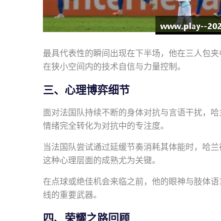
最具代表性的瞬间出现在下半场，他在三人包夹
在狭小空间内的技术自信与力量控制。
三、心理博弈细节
面对法国队持续不断的身体对抗与言语干扰，哈
情绪完全转化为对抗中的专注度。
当法国队尝试通过延缓节奏消耗其体能时，哈兰
这种心理层面的成熟尤为关键。
在点球或绝佳机会来临之前，他的眼神与肢体语
线的重要武器。
四、荣耀之路回顾