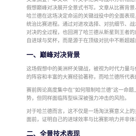
假想巅峰对决展开全景式书写。文章从比赛背景
哈兰德在这场决定命运的关键战役中的全面表现
统治比赛进程。通过对进攻选择、对抗细节、战
对决的全过程，也回溯了哈兰德从新星到王者的
自进球与奖杯，而是源于在顶级对抗中不断超越
一、巅峰对决背景
这场假想中的美洲杯关键战，被视为时代力量与
的阵容和丰富的大赛经验著称，而哈兰德所代表
赛前舆论高度集中在“如何限制哈兰德”这一命
势，但同样面临阵型纵深被强力冲击的风险。
对于哈兰德而言，这不仅是一场淘汰赛意义上的
面前，证明自己的进球效率与比赛影响力并非体
二、全景技术表现