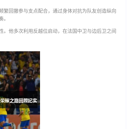
频繁回撤参与支点配合，通过身体对抗为队友创造纵向
奏。
性。他多次利用反越位启动，在法国中卫与边后卫之间