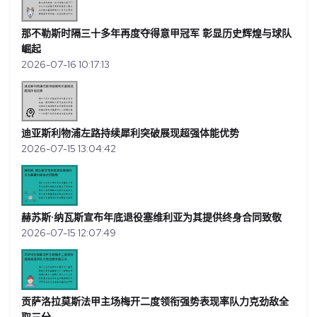
那不勒斯时隔三十多年再度夺得意甲冠军 彰显历史辉煌与球队
崛起
2026-07-16 10:17:13
迪亚斯利物浦左路持续犀利突破展现超强体能优势
2026-07-15 13:04:42
赫苏斯·纳瓦斯宣布年底退役塞维利亚为其提供终身合同致敬
2026-07-15 12:07:49
贡萨洛拉莫斯法甲主场梅开二度领衔强势表现率队力克劲敌全
取三分