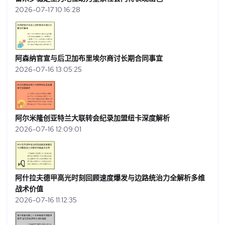
2026-07-17 10:16:28
阿森纳官宣与后卫加布里埃尔商讨长期合同事宜
2026-07-16 13:05:25
阿尔米隆创亚特兰大联转会纪录加盟纽卡深度解析
2026-07-16 12:09:01
阿什拉夫德甲高光时刻回顾速度爆发与边路统治力全解析多维
战术价值
2026-07-16 11:12:35