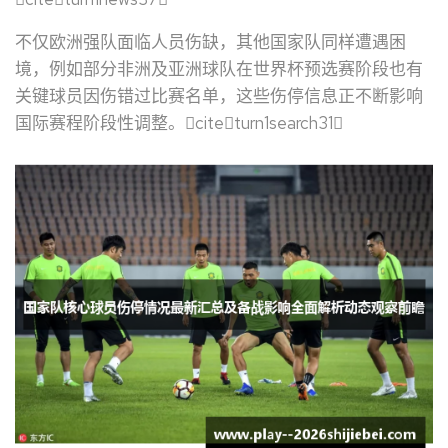
不仅欧洲强队面临人员伤缺，其他国家队同样遭遇困
境，例如部分非洲及亚洲球队在世界杯预选赛阶段也有
关键球员因伤错过比赛名单，这些伤停信息正不断影响
国际赛程阶段性调整。citeturn1search31