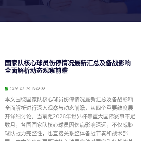
国家队核心球员伤停情况最新汇总及备战影响
全面解析动态观察前瞻
2026-05-29 13:08:38
本文围绕国家队核心球员伤停情况最新汇总及备战影响
全面解析进行深入观察与动态前瞻，从四个重要维度展
开详细讨论。当前距2026年世界杯等重大国际赛事不足
数月，各国国家队核心球员因伤病影响深远，不仅威胁
球队战力完整性，也直接关系整体备战节奏和战术部