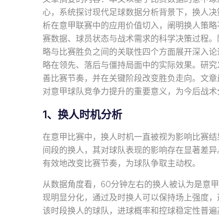
心，系统探讨现代足球数据分析背景下，换人决
析在意甲联赛中的应用价值切入，阐明换人策略
赛数据、球员状态与战术需求的科学决策过程。
略与比赛胜负之间的关联性四个方面展开深入论
略在领先、落后与僵持局面中的实际效果。研究
善比赛节奏，并在关键阶段改变胜负走向。文章
对意甲球队竞争力提升的重要意义，为今后战术
1、换人时机分析
在意甲比赛中，换人时机一直被视为影响比赛结
间段的换人，其对球队表现的影响存在显著差异
有效地改变比赛节奏，为球队争取主动权。
从数据角度看，60分钟左右的换人被认为是意
现明显分化，通过及时换人可以保持场上强度，
该时段换人的球队，进球概率和控球稳定性普遍