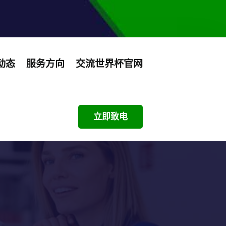
动态
服务方向
交流世界杯官网
立即致电