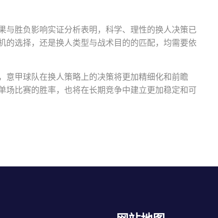
果与胜负影响实证分析表明，科学、理性的换人决策已
机的选择，还是换人类型与战术目的的匹配，均需要依
，意甲球队在换人策略上的决策将更加精细化和前瞻
单场比赛的胜率，也将在长期竞争中建立更加稳定和可