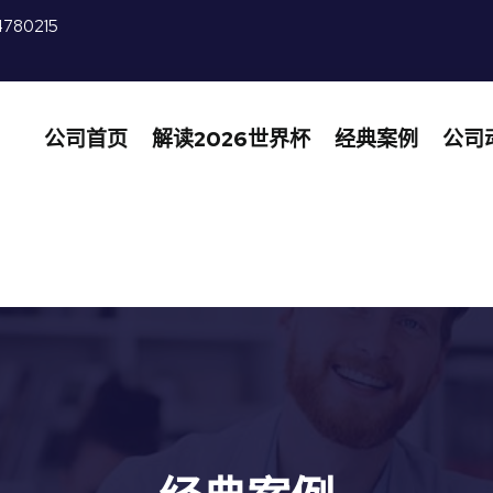
4780215
公司首页
解读2026世界杯
经典案例
公司