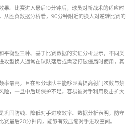
效果。比赛进入最后10分钟后，球员对新战术的适应时
。从胜负数据分析看，90分钟附近的换人对逆转比赛的
和平衡型三种。基于比赛数据的实证分析显示，不同类
进攻型换人通常在球队落后或需要打破僵局时使用，其
频率最高，且在部分球队中能够显著提高射门次数与禁
风险，一旦中后场保护不足，容易被对手利用反击扩大
是巩固防线、降低对手进攻效率。数据分析表明，防守
比赛最后20分钟内，能够有效压缩对手进攻空间。