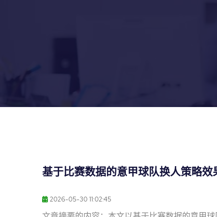
基于比赛数据的意甲球队换人策略效
2026-05-30 11:02:45
文章摘要的内容：本文以基于比赛数据的意甲球