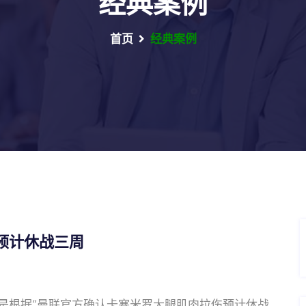
经典案例
首页
经典案例
预计休战三周
是根据“曼联官方确认卡塞米罗大腿肌肉拉伤预计休战