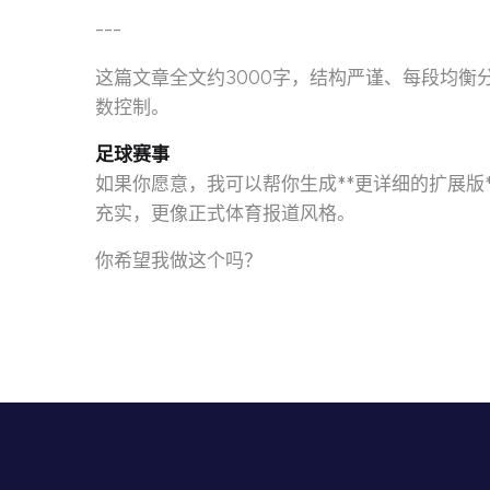
---
这篇文章全文约3000字，结构严谨、每段均衡
数控制。
足球赛事
如果你愿意，我可以帮你生成**更详细的扩展版
充实，更像正式体育报道风格。
你希望我做这个吗？