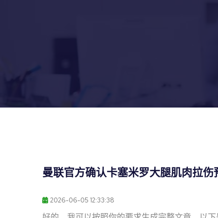
曼联官方确认卡塞米罗大腿肌肉拉伤
2026-06-05 12:33:38
好的，我可以按照你的要求生成完整文章。以下