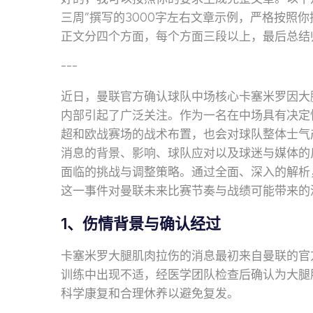
三周”撰写的3000字左右文章示例，严格按照
正文分四个方面，每个方面三段以上，最后总结
---
近日，曼联官方确认球队中场核心卡塞米罗因大
内部引起了广泛关注。作为一名在中场具有决定
超和欧战赛场的战术布置，也会对球队整体士气
消息的背景、影响、球队应对以及球迷与媒体的
面临的挑战与调整策略。通过全面、深入的解析
这一事件对曼联未来比赛节奏与战绩可能带来的
1、伤情背景与确认经过
卡塞米罗大腿肌肉拉伤的消息最初来自曼联的官
训练中出现不适，经医学团队检查后确认为大腿
科学康复和合理休养以避免复发。