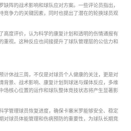
罗缺阵的战术影响和球队应对方案。一些评论员指出，
持竞争力的关键因素，同时也提出了潜在的轮换球员观
了高度评价，认为科学的康复计划和透明的伤情通报有
的重视。这种反应也间接提升了球队管理层的公信力和
预计休战三周，不仅是对球员个人健康的关注，更是对
情背景、战术影响、康复计划到球迷与媒体反应，多维
中场核心位置的运作和球队整体竞技状态将产生显著影
科学管理球员恢复进度，确保卡塞米罗能够安全、稳定
期对球员体能管理和伤病预防的重要性，为球队长期竞