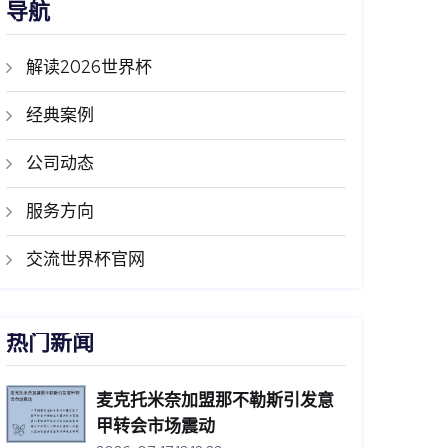
导航
解读2026世界杯
经典案例
公司动态
服务方向
交流世界杯官网
热门新闻
麦克托米奈加盟那不勒斯引发意
甲转会市场震动