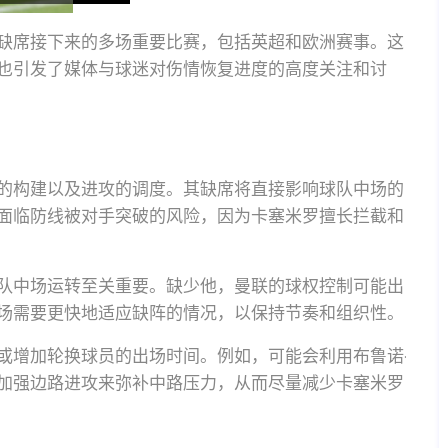
缺席接下来的多场重要比赛，包括英超和欧洲赛事。这
也引发了媒体与球迷对伤情恢复进度的高度关注和讨
的构建以及进攻的调度。其缺席将直接影响球队中场的
面临防线被对手突破的风险，因为卡塞米罗擅长拦截和
队中场运转至关重要。缺少他，曼联的球权控制可能出
场需要更快地适应缺阵的情况，以保持节奏和组织性。
或增加轮换球员的出场时间。例如，可能会利用布鲁诺·
加强边路进攻来弥补中路压力，从而尽量减少卡塞米罗