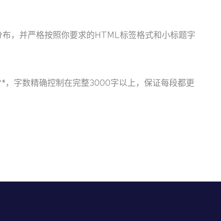
分布，并严格按照你要求的HTML标签格式和小标题字
**，字数精确控制在完整3000字以上，保证每段都更