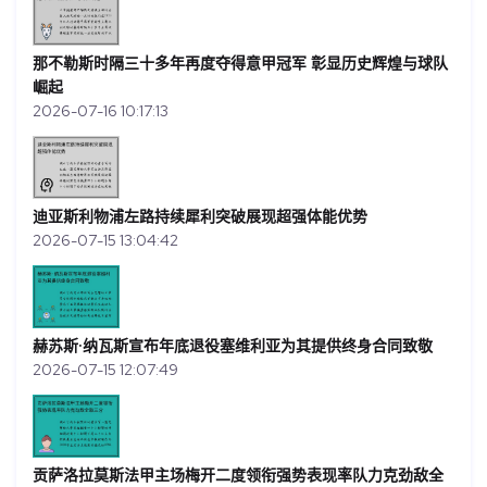
那不勒斯时隔三十多年再度夺得意甲冠军 彰显历史辉煌与球队
崛起
2026-07-16 10:17:13
迪亚斯利物浦左路持续犀利突破展现超强体能优势
2026-07-15 13:04:42
赫苏斯·纳瓦斯宣布年底退役塞维利亚为其提供终身合同致敬
2026-07-15 12:07:49
贡萨洛拉莫斯法甲主场梅开二度领衔强势表现率队力克劲敌全