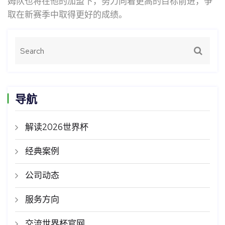
姆队也将在他的加盟下，努力向着更高的目标前进，争
取在新赛季中取得更好的成绩。
导航
解读2026世界杯
经典案例
公司动态
服务方向
交流世界杯官网