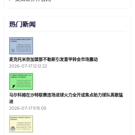
热门新闻
麦克托米奈加盟那不勒斯引发意甲转会市场震动
2026-07-17 12:12:22
马尔科姆在沙特联赛连场进球火力全开成焦点助力球队高歌猛
进
2026-07-17 11:15:05