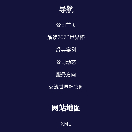
导航
公司首页
解读2026世界杯
经典案例
公司动态
服务方向
交流世界杯官网
网站地图
XML