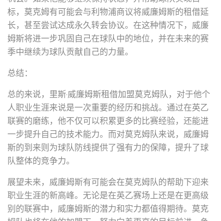
标，莫克姆有可能会与利物浦商议将威廉姆斯的租借延
长，甚至尝试达成永久转会协议。在这种情况下，威廉
姆斯将进一步巩固自己在球队中的地位，并在未来的赛
季中继续为球队贡献自己的力量。
总结：
总的来说，里斯·威廉姆斯租借加盟莫克姆队，对于他个
人职业生涯来说是一次重要的经历和挑战。通过在英乙
联赛的磨练，他不仅可以积累更多的比赛经验，还能进
一步提升自己的技术能力。而对莫克姆队来说，威廉姆
斯的到来则为球队防线提供了强有力的保障，提升了球
队整体的竞争力。
展望未来，威廉姆斯有可能会在莫克姆队的帮助下迎来
职业生涯的新高峰。无论是在英乙赛场上还是在更高级
别的联赛中，威廉姆斯的潜力和实力都值得期待。莫克