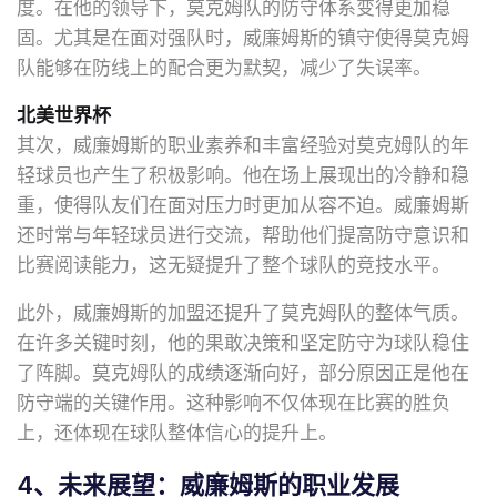
度。在他的领导下，莫克姆队的防守体系变得更加稳
固。尤其是在面对强队时，威廉姆斯的镇守使得莫克姆
队能够在防线上的配合更为默契，减少了失误率。
北美世界杯
其次，威廉姆斯的职业素养和丰富经验对莫克姆队的年
轻球员也产生了积极影响。他在场上展现出的冷静和稳
重，使得队友们在面对压力时更加从容不迫。威廉姆斯
还时常与年轻球员进行交流，帮助他们提高防守意识和
比赛阅读能力，这无疑提升了整个球队的竞技水平。
此外，威廉姆斯的加盟还提升了莫克姆队的整体气质。
在许多关键时刻，他的果敢决策和坚定防守为球队稳住
了阵脚。莫克姆队的成绩逐渐向好，部分原因正是他在
防守端的关键作用。这种影响不仅体现在比赛的胜负
上，还体现在球队整体信心的提升上。
4、未来展望：威廉姆斯的职业发展