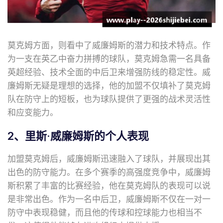
莫克姆方面，则看中了威廉姆斯的潜力和技术特点。作
为一支在英乙中奋力拼搏的球队，莫克姆急需一名具备
英超经验、技术全面的中后卫来增强防线的稳定性。威
廉姆斯无疑是理想的选择，他的加盟不仅填补了莫克姆
队在防守上的短板，也为球队提供了更强的战术灵活性
和应变能力。
2、里斯·威廉姆斯的个人表现
加盟莫克姆后，威廉姆斯迅速融入了球队，并展现出其
出色的防守能力。在多个赛季的高强度竞争中，威廉姆
斯积累了丰富的比赛经验，他在莫克姆队的表现可以说
是非常出色。作为一名中后卫，威廉姆斯不仅在一对一
防守中表现稳健，而且他的传球和控球能力也相当不