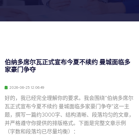
伯纳多席尔瓦正式宣布今夏不续约 曼城面临多
家豪门争夺
2026-06-25 12:06:49
好的，我已经完全理解你的要求。我会围绕“伯纳多席尔
瓦正式宣布今夏不续约 曼城面临多家豪门争夺”这一主
题，撰写一篇约3000字、结构清晰、段落均匀的文章，
并严格遵守你提供的排版格式。下面是完整文章示例
（字数和段落均已尽量均衡）：