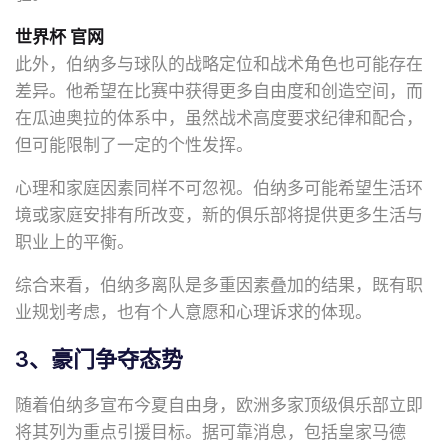
世界杯 官网
此外，伯纳多与球队的战略定位和战术角色也可能存在
差异。他希望在比赛中获得更多自由度和创造空间，而
在瓜迪奥拉的体系中，虽然战术高度要求纪律和配合，
但可能限制了一定的个性发挥。
心理和家庭因素同样不可忽视。伯纳多可能希望生活环
境或家庭安排有所改变，新的俱乐部将提供更多生活与
职业上的平衡。
综合来看，伯纳多离队是多重因素叠加的结果，既有职
业规划考虑，也有个人意愿和心理诉求的体现。
3、豪门争夺态势
随着伯纳多宣布今夏自由身，欧洲多家顶级俱乐部立即
将其列为重点引援目标。据可靠消息，包括皇家马德