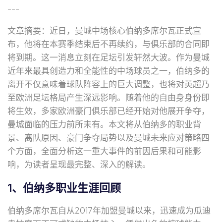
---
文章摘要：近日，曼城中场核心伯纳多席尔瓦正式宣
布，他将在本赛季结束后不再续约，与俱乐部的合同即
将到期。这一消息立刻在足坛引发轩然大波。作为曼城
近年来最具创造力和全能性的中场球员之一，伯纳多的
离开不仅意味着球队阵容上的巨大调整，也将对英超乃
至欧洲足坛格局产生深远影响。随着他的自由身身份即
将生效，多家欧洲豪门俱乐部已经开始对他展开争夺，
曼城面临的压力前所未有。本文将从伯纳多的职业背
景、离队原因、豪门争夺局势以及曼城未来应对策略四
个方面，全面分析这一重大事件的前因后果和可能影
响，为读者呈现最完整、深入的解读。
1、伯纳多职业生涯回顾
伯纳多席尔瓦自从2017年加盟曼城以来，迅速成为瓜迪