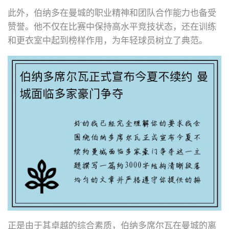
此外，伯纳多在曼城的职业精神和团队合作能力也备受
赞誉。他不仅在比赛中保持高水平竞技状态，还在训练
和更衣室中起到榜样作用，为年轻球员树立了典范。
正是由于其卓越的综合素质，伯纳多席尔瓦在曼城的离