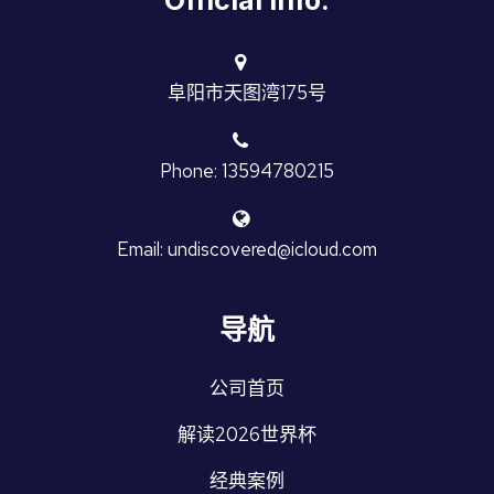
阜阳市天图湾175号
Phone: 13594780215
Email: undiscovered@icloud.com
导航
公司首页
解读2026世界杯
经典案例