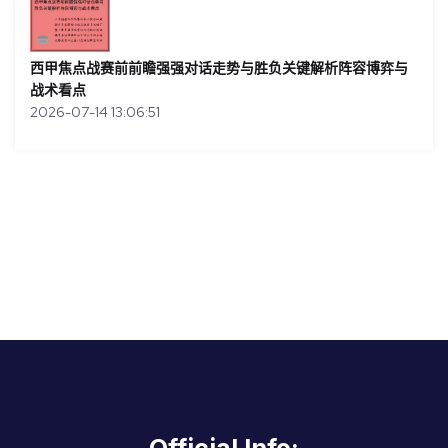
西甲焦点战赛前前瞻强强对话走势与胜负关键解析阵容博弈与
战术看点
2026-07-14 13:06:51
Official Info: