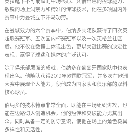
奥拉麾下不可或缺的中场核心。凭借出色的控球能力、
敏锐的场上洞察力和精准的传球技术，他在多项国内外
赛事中为曼城立下汗马功劳。
在曼城效力的六个赛季中，伯纳多共随队获得了四次英
超联赛冠军、五次国内杯赛冠军以及一次英格兰社区
盾。他不仅在数据上体现出色，更以关键比赛的决定性
表现，赢得了球迷和媒体的广泛认可。
除了俱乐部层面的成就，伯纳多在葡萄牙国家队中也表
现出色。他随队获得2019年欧国联冠军，并多次在欧洲
大赛中展现个人能力，使他成为国家队和俱乐部的双料
核心球员。
伯纳多的技术特点非常全面，既能在中场组织进攻，也
能在边路切入创造机会。他的短传和突破能力尤其出
众，同时具备一定的防守意识，使他在场上的角色极具
多样性和灵活性。