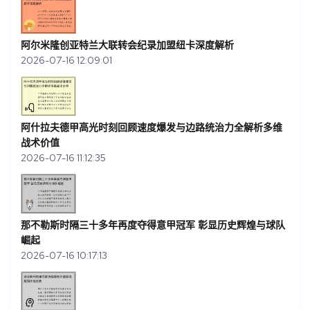
阿尔米隆创亚特兰大联转会纪录加盟纽卡深度解析
2026-07-16 12:09:01
阿什拉夫德甲高光时刻回顾速度爆发与边路统治力全解析多维
战术价值
2026-07-16 11:12:35
那不勒斯时隔三十多年再度夺得意甲冠军 彰显历史辉煌与球队
崛起
2026-07-16 10:17:13