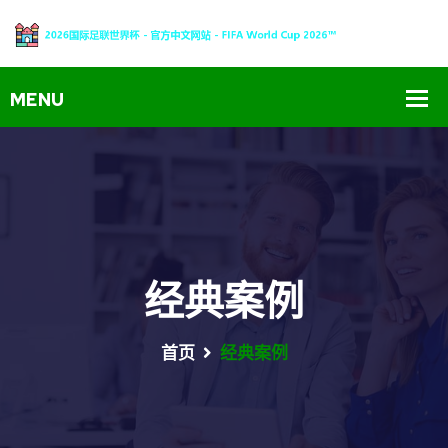
经典案例
首页
经典案例