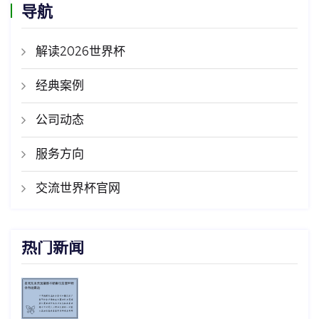
导航
解读2026世界杯
经典案例
公司动态
服务方向
交流世界杯官网
热门新闻