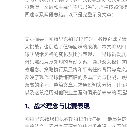
拉斯堡一季后和平离任主帅职务”，严格按照你
阐述以及两段总结。以下是完整示例文章：
---
文章摘要：帕特里克·维埃拉作为一名传奇球员
大挑战，也创造了值得回味的成绩。本文将从四
球队战术风格的变化及比赛表现，二是球员发展
俱乐部高层及外界的互动关系。通过深入探讨这
教理念、策略执行及最终和平离任的背景与意义
反映了现代足球教练面临的多重压力与挑战，最
双赢的余地。整篇文章力求通过翔实分析，让读
以及这段经历对他职业生涯和俱乐部未来的深远
1、战术理念与比赛表现
帕特里克·维埃拉执教斯特拉斯堡期间，最显著
击的结合，通过高压逼抢迫使对手失误，从而创