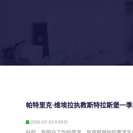
帕特里克·维埃拉执教斯特拉斯堡一
2026-07-03 11:09:51
好的，我明白了你的需求。我将根据你的要求生