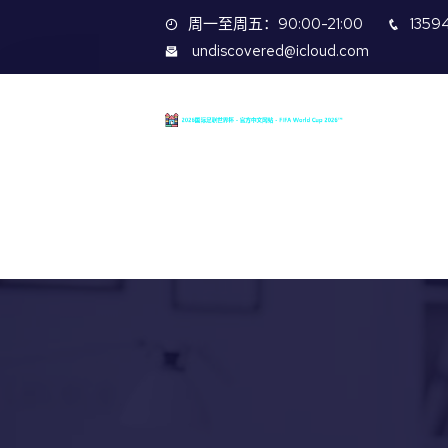
周一至周五：90:00-21:00
1359
undiscovered@icloud.com