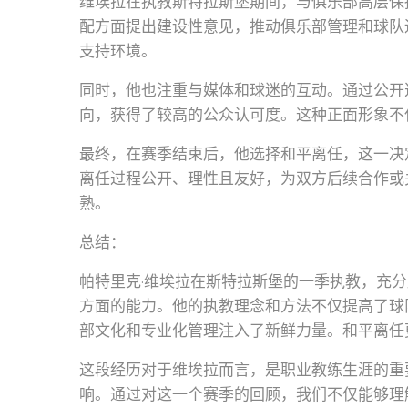
维埃拉在执教斯特拉斯堡期间，与俱乐部高层保
配方面提出建设性意见，推动俱乐部管理和球队
支持环境。
同时，他也注重与媒体和球迷的互动。通过公开
向，获得了较高的公众认可度。这种正面形象不
最终，在赛季结束后，他选择和平离任，这一决
离任过程公开、理性且友好，为双方后续合作或
熟。
总结：
帕特里克·维埃拉在斯特拉斯堡的一季执教，充
方面的能力。他的执教理念和方法不仅提高了球
部文化和专业化管理注入了新鲜力量。和平离任
这段经历对于维埃拉而言，是职业教练生涯的重
响。通过对这一个赛季的回顾，我们不仅能够理