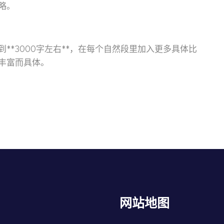
略。
**3000字左右**，在每个自然段里加入更多具体比
丰富而具体。
？
网站地图