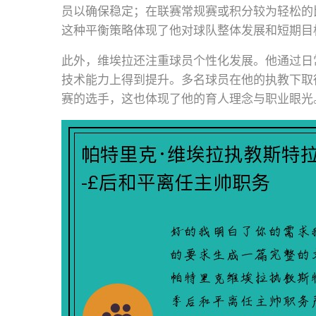
员以确保稳定；在联赛常规赛或积分较为轻松的
这种平衡策略体现了他对球队整体发展和短期目
此外，维埃拉还注重球员个性化发展。他通过日
技术能力上得到提升。多名球员在他的执教下取
赛的选手，这也体现了他的育人理念与职业眼光