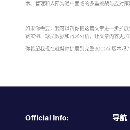
术、管理和人际沟通中面临的多重挑战与应对策
---
如果你需要，我可以帮你把这篇文章进一步扩展到
赛实例、球员数据和战术分析，让文章内容更加
你希望我现在就帮你扩展到完整3000字版本吗
Official Info:
导航